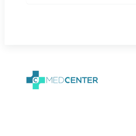
We create amazing
Webflow templates for
creative people all around
the world and help brands