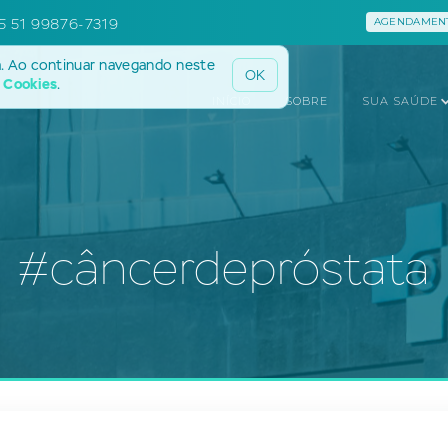
5 51 99876-7319
AGENDAMENT
a. Ao continuar navegando neste
OK
e Cookies
.
INÍCIO
SOBRE
SUA SAÚDE
#câncerdepróstata