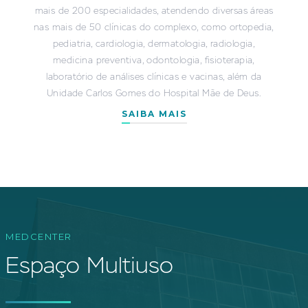
mais de 200 especialidades, atendendo diversas áreas
nas mais de 50 clínicas do complexo, como ortopedia,
pediatria, cardiologia, dermatologia, radiologia,
medicina preventiva, odontologia, fisioterapia,
laboratório de análises clínicas e vacinas, além da
Unidade Carlos Gomes do Hospital Mãe de Deus.
SAIBA MAIS
MEDCENTER
Espaço Multiuso