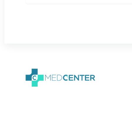
We create amazing
Webflow templates for
creative people all around
the world and help brands