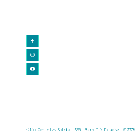
Webflow templates for
creative people all around
the world and help brands
stand out.
© MedCenter | Av. Soledade, 569 - Bairro Três Figueiras - 51 337