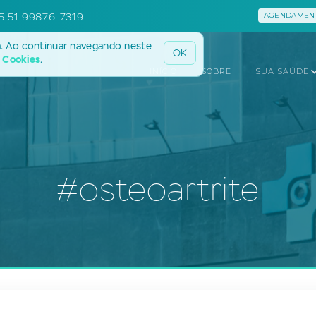
5 51 99876-7319
AGENDAMENT
a. Ao continuar navegando neste
OK
e Cookies
.
INÍCIO
SOBRE
SUA SAÚDE
#osteoartrite