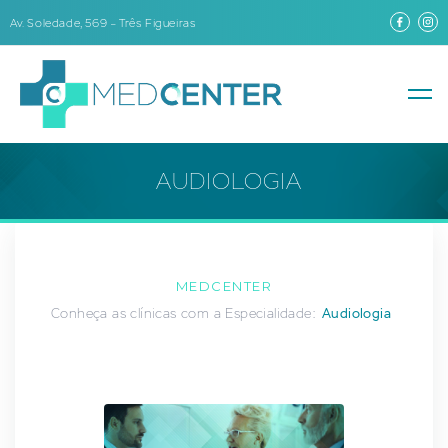
Av. Soledade, 569 – Três Figueiras
AUDIOLOGIA
MEDCENTER
Conheça as clínicas com a Especialidade:
Audiologia