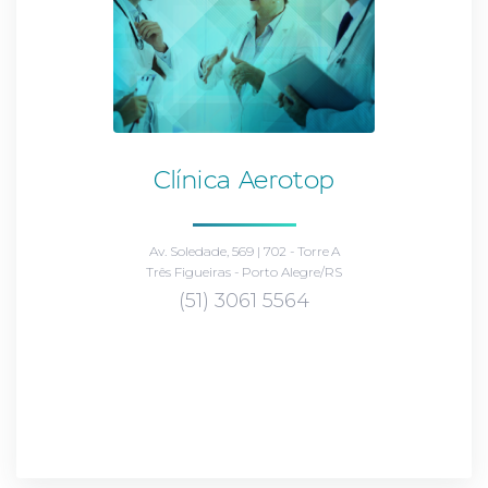
Clínica Aerotop
Av. Soledade, 569 | 702 - Torre A
Três Figueiras - Porto Alegre/RS
(51) 3061 5564