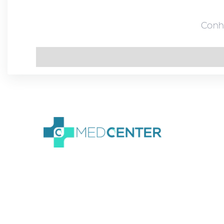
Conhe
We create amazing
Webflow templates for
creative people all around
the world and help brands