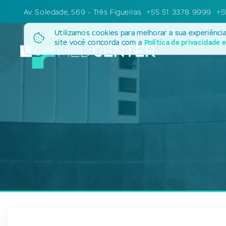
Av. Soledade, 569 – Três Figueiras
+55 51 3378 9999
+5
Utilizamos cookies para melhorar a sua experiênci
WHATSAPP
site você concorda com a
Política de privacidade 