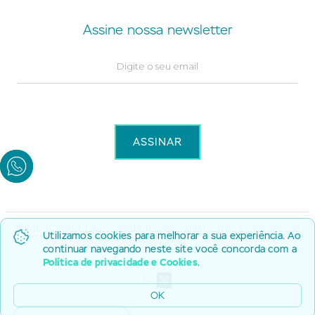
Assine nossa newsletter
© MedCenter | Av. Soledade, 569 - Bairro Três Figueiras - 51
Utilizamos cookies para melhorar a sua experiência. Ao
3378 9999
continuar navegando neste site você concorda com a
Política de privacidade e Cookies
.
Por
OK