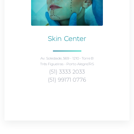
Skin Center
Av. Soledade, 569 - 1210 - Torre B
Três Figueiras - Porto Alegre/RS
(51) 3333 2033
(51) 99171 0776