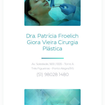
Dra. Patrícia Froelich
Giora Vieira Cirurgia
Plástica
Av. Soledade, 569 | 1005 - Torre A
Três Figueiras - Porto Alegre/RS
(51) 98028 1480