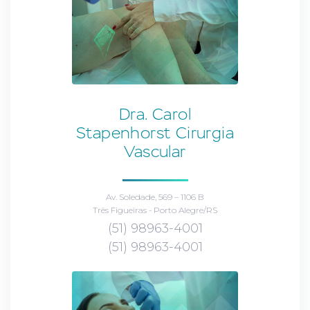
Dra. Carol
Stapenhorst Cirurgia
Vascular
Av. Soledade, 569 – 1106 B
Três Figueiras - Porto Alegre/RS
(51) 98963-4001
(51) 98963-4001