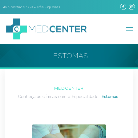
Av. Soledade, 569 – Três Figueiras
ESTOMAS
MEDCENTER
Conheça as clínicas com a Especialidade:
Estomas