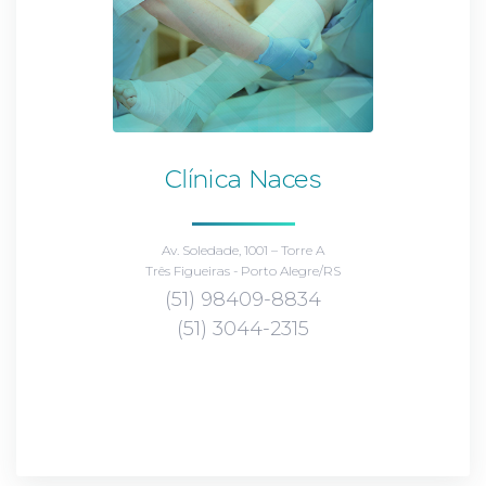
Clínica Naces
Av. Soledade, 1001 – Torre A
Três Figueiras - Porto Alegre/RS
(51) 98409-8834
(51) 3044-2315