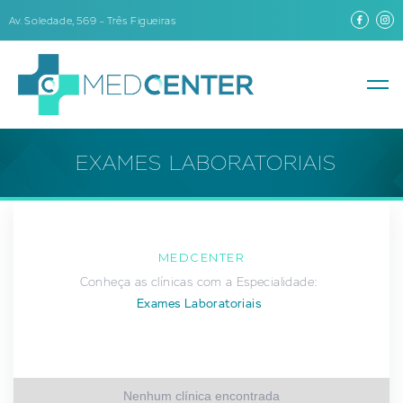
Av. Soledade, 569 – Três Figueiras
EXAMES LABORATORIAIS
MEDCENTER
Conheça as clínicas com a Especialidade:
Exames Laboratoriais
Nenhum clínica encontrada