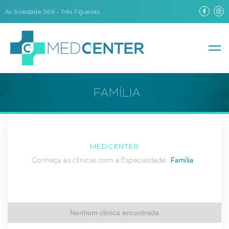
Av. Soledade, 569 – Três Figueiras
FAMÍLIA
MEDCENTER
Conheça as clínicas com a Especialidade:
Família
Nenhum clínica encontrada