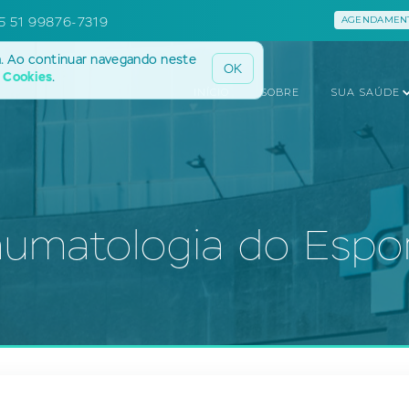
5 51 99876-7319
AGENDAMENT
a. Ao continuar navegando neste
OK
e Cookies
.
INÍCIO
SOBRE
SUA SAÚDE
aumatologia do Espo