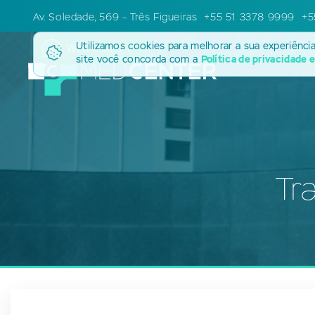
Av. Soledade, 569 – Três Figueiras
+55 51 3378 9999
+5
Utilizamos cookies para melhorar a sua experiênci
WHATSAPP
site você concorda com a
Política de privacidade 
Tr