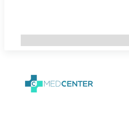
We create amazing
Webflow templates for
creative people all around