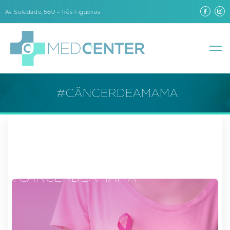
Av. Soledade, 569 – Três Figueiras
#CÂNCERDEAMAMA
#CÂNCERDEAMAMA