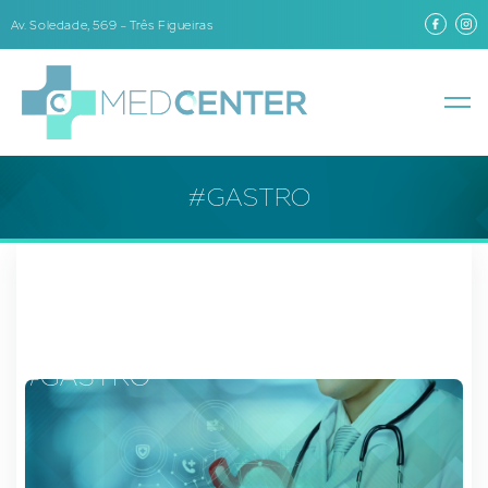
Av. Soledade, 569 – Três Figueiras
#GASTRO
#GASTRO