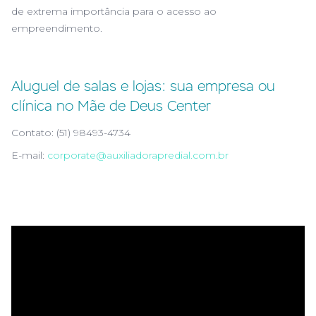
de extrema importância para o acesso ao
empreendimento.
Aluguel de salas e lojas: sua empresa ou
clínica no Mãe de Deus Center
Contato: (51) 98493-4734
E-mail:
corporate@auxiliadorapredial.com.br