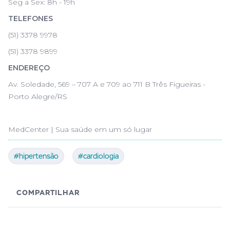
Seg a Sex: 8h - 19h
TELEFONES
(51) 3378 9978
(51) 3378 9899
ENDEREÇO
Av. Soledade, 569 – 707 A e 709 ao 711 B Três Figueiras -
Porto Alegre/RS
MedCenter | Sua saúde em um só lugar
#hipertensão
#cardiologia
COMPARTILHAR