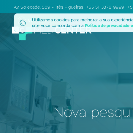
Av. Soledade, 569 – Três Figueiras
+55 51 3378 9999
+5
Utilizamos cookies para melhorar a sua experiênci
WHATSAPP
site você concorda com a
Política de privacidade 
Nova pesqui