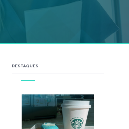
DESTAQUES
No ite