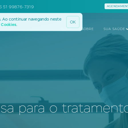
5 51 99876-7319
AGENDAMENT
a. Ao continuar navegando neste
OK
e Cookies
.
INÍCIO
SOBRE
SUA SAÚDE
sa para o tratament