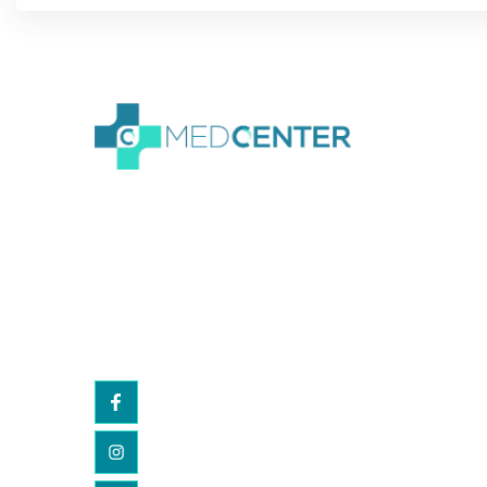
We create amazing
Webflow templates for
creative people all around
the world and help brands
stand out.