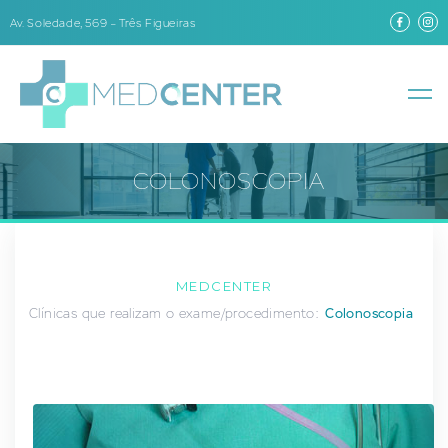
Av. Soledade, 569 – Três Figueiras
COLONOSCOPIA
MEDCENTER
Clínicas que realizam o exame/procedimento:
Colonoscopia