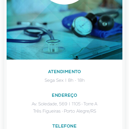
ATENDIMENTO
Sega Sex | 8h - 18h
ENDEREÇO
Av. Soledade, 569 | 1105 - Torre A
Três Figueiras - Porto Alegre/RS
TELEFONE