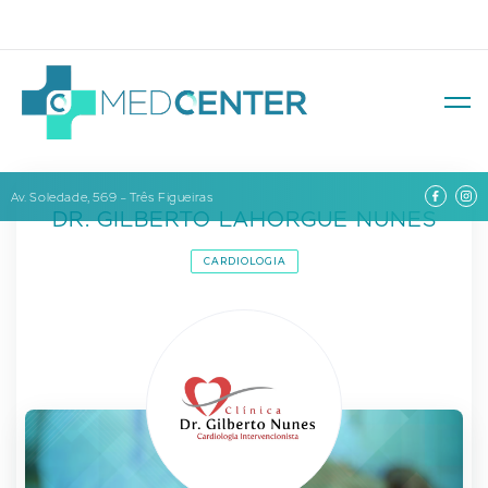
Av. Soledade, 569 – Três Figueiras
DR. GILBERTO LAHORGUE NUNES
CARDIOLOGIA