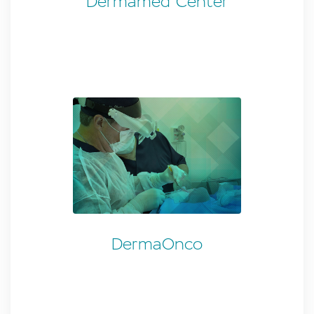
Dermamed Center
DermaOnco