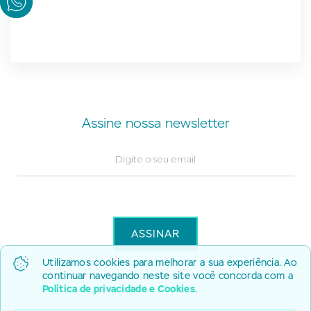
Assine nossa newsletter
Utilizamos cookies para melhorar a sua experiência. Ao
continuar navegando neste site você concorda com a
Política de privacidade e Cookies
.