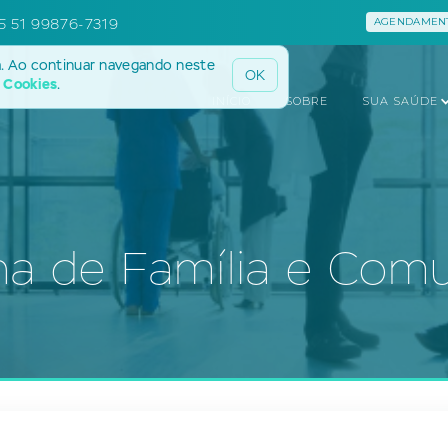
5 51 99876-7319
AGENDAMENT
a. Ao continuar navegando neste
OK
e Cookies
.
INÍCIO
SOBRE
SUA SAÚDE
na de Família e Com