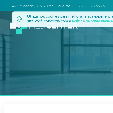
Av. Soledade, 569 – Três Figueiras
+55 51 3378 9999
+5
Utilizamos cookies para melhorar a sua experiênci
WHATSAPP
site você concorda com a
Política de privacidade 