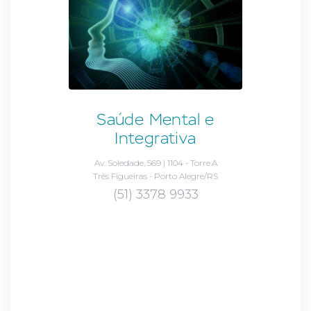
Saúde Mental e
Integrativa
Av. Soledade, 569 | 1104 - Torre A
Três Figueiras - Porto Alegre/RS
(51) 3378 9933