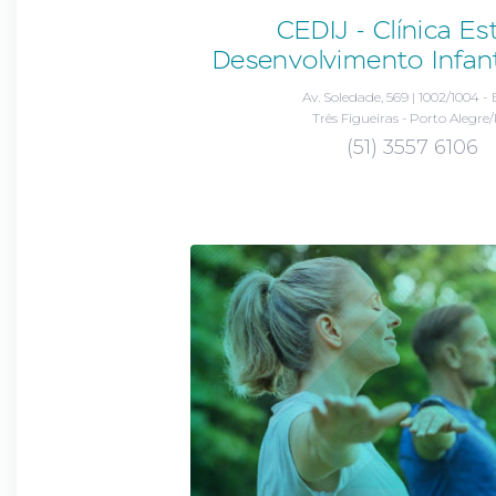
CEDIJ - Clínica E
Desenvolvimento Infant
Av. Soledade, 569 | 1002/1004 -
Três Figueiras - Porto Alegre
(51) 3557 6106