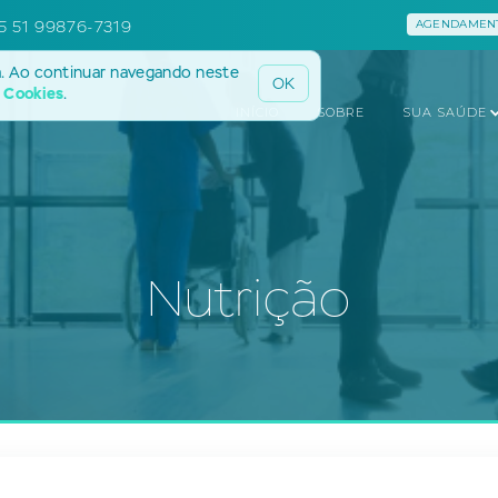
5 51 99876-7319
AGENDAMENT
a. Ao continuar navegando neste
OK
e Cookies
.
INÍCIO
SOBRE
SUA SAÚDE
Nutrição