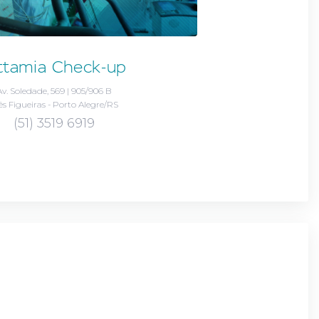
ttamia Check-up
Av. Soledade, 569 | 905/906 B
ês Figueiras - Porto Alegre/RS
(51) 3519 6919