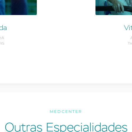
da
Vi
e A
/RS
Tr
MEDCENTER
Outras Especialidades