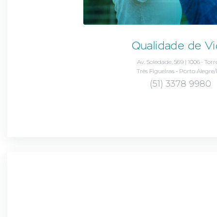
Qualidade de Vi
Av. Soledade, 569 | 1006 - Torr
Três Figueiras - Porto Alegre
(51) 3378 9980