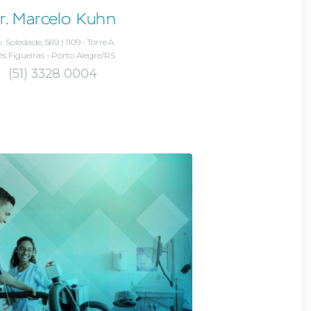
r. Marcelo Kuhn
. Soledade, 569 | 1109 - Torre A
ês Figueiras - Porto Alegre/RS
(51) 3328 0004