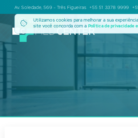
Av. Soledade, 569 – Três Figueiras
+55 51 3378 9999
+5
Utilizamos cookies para melhorar a sua experiênci
WHATSAPP
site você concorda com a
Política de privacidade 