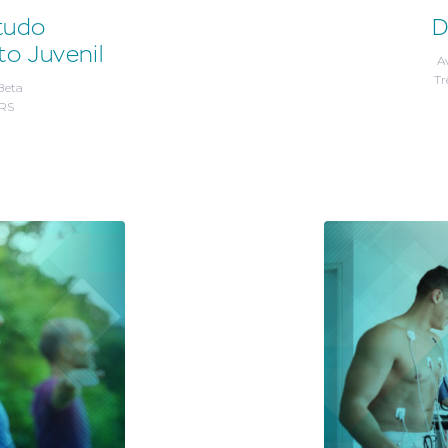
studo
D
o Juvenil
Av
Tr
 Beta
/RS